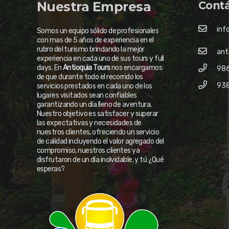
Nuestra Empresa
Cont
inf
Somos un equipo sólido de profesionales
con mas de 5 años de experiencia en el
rubro del turismo brindando la mejor
ant
experiencia en cada uno de sus tours y full
days. En
Antioquia Tours
nos encargamos
986
de que durante todo el recorrido los
93
servicios prestados en cada uno de los
lugares visitados sean confiables
garantizando un día lleno de aventura.
Nuestro objetivo es satisfacer y superar
las expectativas y necesidades de
nuestros clientes, ofreciendo un servicio
de calidad incluyendo el valor agregado del
compromiso, nuestros clientes ya
disfrutaron de un día inolvidable, y tú ¿Qué
esperas?