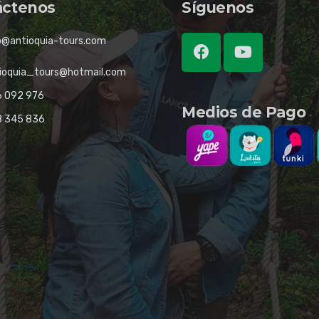
áctenos
Síguenos
o@antioquia-tours.com
ioquia_tours@hotmail.com
 092 976
Medios de Pago
8 345 836