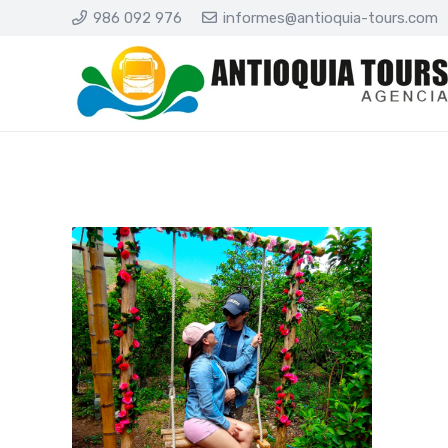
986 092 976
informes@antioquia-tours.com