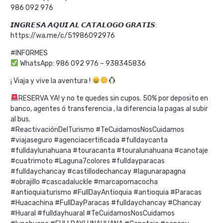
986 092 976
𝙄𝙉𝙂𝙍𝙀𝙎𝘼 𝘼𝙌𝙐𝙄 𝘼𝙇 𝘾𝘼𝙏𝘼𝙇𝙊𝙂𝙊 𝙂𝙍𝘼𝙏𝙄𝙎:
https://wa.me/c/51986092976
#INFORMES
WhatsApp: 986 092 976 – 938345836
¡ Viaja y vive la aventura !
RESERVA YA! y no te quedes sin cupos. 50% por deposito en
banco, agentes ó transferencia , la diferencia la pagas al subir
al bus.
#ReactivaciónDelTurismo #TeCuidamosNosCuidamos
#viajaseguro #agenciacertificada #fulldaycanta
#fulldaylunahuana #touracanta #touralunahuana #canotaje
#cuatrimoto #Laguna7colores #fulldayparacas
#fulldaychancay #castillodechancay #lagunarapagna
#obrajillo #cascadaluckle #marcapomacocha
#antioquiaturismo #FullDayAntioquia #antioquia #Paracas
#Huacachina #FullDayParacas #fulldaychancay #Chancay
#Huaral #fulldayhuaral #TeCuidamosNosCuidamos