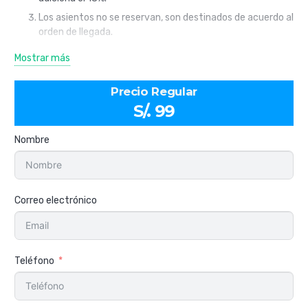
Los asientos no se reservan, son destinados de acuerdo al
orden de llegada.
En caso de que uno de los integrantes de un grupo de
Mostrar más
pasajeros no se haga presente el día de la excursión, el
grupo deberá PAGAR de igual forma el saldo restante
Precio Regular
antes de subir al bus.
S/. 99
Las anulaciones y postergaciones serán recibidas solo
hasta 48 horas de haber realizado su reserva, tomando la
Nombre
agencia un monto determinado de lo reservado por
trámites administrativos, no aplican reservaciones
realizadas 48 horas antes del tour.
Cambios de reservas tienen un precio de S/25 por
Correo electrónico
persona que son aceptados hasta con 72 horas antes de
la salida. *Solo aceptamos un cambio de fecha.
El tiempo de espera en el punto de partida no excederá el
tiempo establecido en los horarios de embarque.
Teléfono
En caso de inasistencia, el viajero pierde el 100% de la
reserva realizada. No realizamos devoluciones.
Esta determinadamente prohibido el abordo en estado