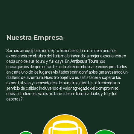
minutos, el guía se retirará del lugar, dejando en claro que
el pasajero deberá cubrir su transporte hacia la próxima
parada establecida por el itinerario o el guía. * No aplica al
aborde en Lima.
La empresa no se responsabiliza por objetos olvidados
Nuestra Empresa
luego de finalizado el tour, todo lo olvidado será
desechado al momento de la limpieza del bus.
Somos un equipo sólido de profesionales con mas de 5 años de
Cada reserva es independiente. Por ello, no hay traspaso
experiencia en el rubro del turismo brindando la mejor experiencia en
parcial o total del dinero pagado. *Se puede hacer cambio
cada uno de sus tours y full days. En
Antioquia Tours
nos
de nombre.
encargamos de que durante todo el recorrido los servicios prestados
en cada uno de los lugares visitados sean confiables garantizando un
El pasajero debe respetar las reglas de horarios
día lleno de aventura. Nuestro objetivo es satisfacer y superar las
establecidas por el guía ó empresa. En caso de no ser así,
expectativas y necesidades de nuestros clientes, ofreciendo un
la empresa ó el guía, tienen la autoridad para retirarse del
servicio de calidad incluyendo el valor agregado del compromiso,
lugar.
nuestros clientes ya disfrutaron de un día inolvidable, y tú ¿Qué
esperas?
Es total responsabilidad del pasajero leer el itinerario, la
empresa no se hace responsable por falta de información
del mismo (tales como pagos de impuestos, hora y lugar
de salida, recomendaciones, ubicación de asientos).
El pasajero acepta los términos y condiciones al
momento de hacer la reserva, en caso de no ser así la