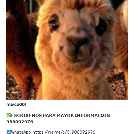
marca001
m
𝗘𝗦𝗖𝗥𝗜𝗕𝗘𝗡𝗢𝗦 𝗣𝗔𝗥𝗔 𝗠𝗔𝗬𝗢𝗥 𝗜𝗡𝗙𝗢𝗥𝗠𝗔𝗖𝗜𝗢𝗡:
𝟵𝟴𝟲𝟬𝟵𝟮𝟵𝟳𝟲
WhatsApp: https://wa.me/c/51986092976