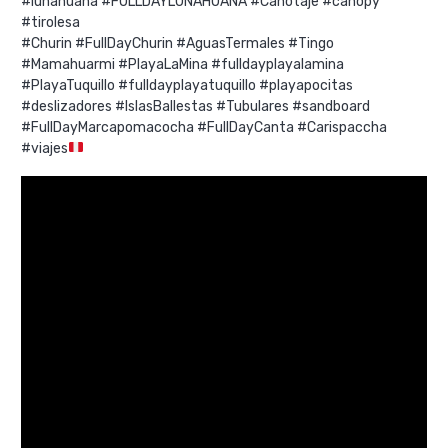
#lunahuana #FULLDAYLUNAHUANA #Canotaje #canopy
#tirolesa
#Churin #FullDayChurin #AguasTermales #Tingo
#Mamahuarmi #PlayaLaMina #fulldayplayalamina
#PlayaTuquillo #fulldayplayatuquillo #playapocitas
#deslizadores #IslasBallestas #Tubulares #sandboard
#FullDayMarcapomacocha #FullDayCanta #Carispaccha
#viajes