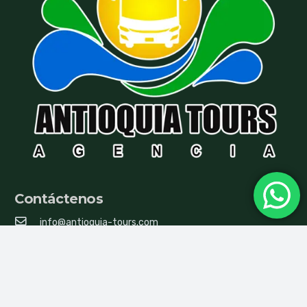
empresa puede tomar medidas de exclusión, invitándolos
a abandonar el tour.
Contáctenos
info@antioquia-tours.com
antioquia_tours@hotmail.com
986 092 976
938 345 836