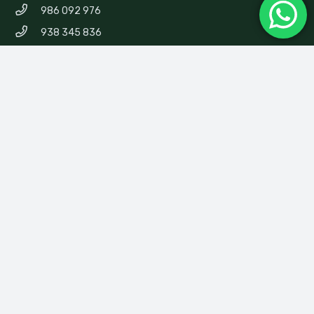
986 092 976
938 345 836
Síguenos
Medios de Pago
Somos una empresa formal reconocida por MINCETUR
verifícalo aquí: https://bit.ly/3h9cdj0