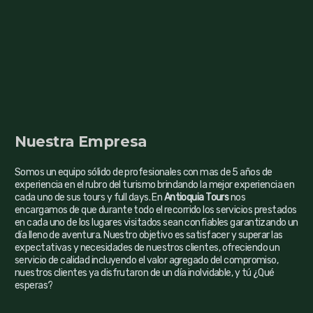
impuesto en caso tenga. *La empresa no se
responsabilizada por huelgas o cierre de carreteras antes,
durante y después del tour. *La empresa buscará
soluciones rápidas y efectivas.
El guía está obligado a comunicarse con el pasajero al
número de contacto brindado (máx. 03 llamadas). *En
caso de no obtener respuesta en un lapso máximo de 10
minutos, el guía se retirará del lugar, dejando en claro que
el pasajero deberá cubrir su transporte hacia la próxima
Nuestra Empresa
parada establecida por el itinerario o el guía. * No aplica al
aborde en Lima.
Somos un equipo sólido de profesionales con mas de 5 años de
La empresa no se responsabiliza por objetos olvidados
experiencia en el rubro del turismo brindando la mejor experiencia en
luego de finalizado el tour, todo lo olvidado será
cada uno de sus tours y full days. En
Antioquia Tours
nos
desechado al momento de la limpieza del bus.
encargamos de que durante todo el recorrido los servicios prestados
en cada uno de los lugares visitados sean confiables garantizando un
Cada reserva es independiente. Por ello, no hay traspaso
día lleno de aventura. Nuestro objetivo es satisfacer y superar las
parcial o total del dinero pagado. *Se puede hacer cambio
expectativas y necesidades de nuestros clientes, ofreciendo un
de nombre.
servicio de calidad incluyendo el valor agregado del compromiso,
El pasajero debe respetar las reglas de horarios
nuestros clientes ya disfrutaron de un día inolvidable, y tú ¿Qué
esperas?
establecidas por el guía ó empresa. En caso de no ser así,
la empresa ó el guía, tienen la autoridad para retirarse del