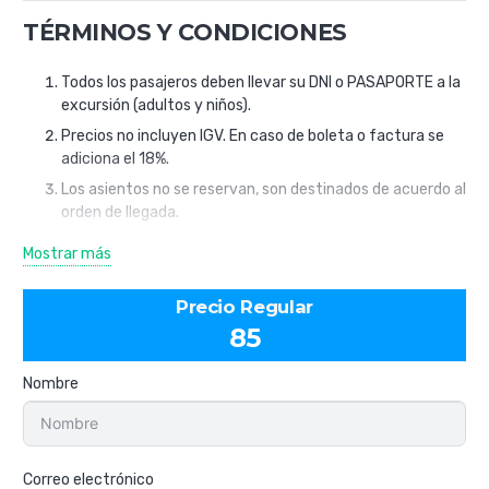
TÉRMINOS Y CONDICIONES
Todos los pasajeros deben llevar su DNI o PASAPORTE a la
excursión (adultos y niños).
Precios no incluyen IGV. En caso de boleta o factura se
adiciona el 18%.
Los asientos no se reservan, son destinados de acuerdo al
orden de llegada.
En caso de que uno de los integrantes de un grupo de
Mostrar más
pasajeros no se haga presente el día de la excursión, el
grupo deberá PAGAR de igual forma el saldo restante
Precio Regular
antes de subir al bus.
85
Las anulaciones y postergaciones serán recibidas solo
hasta 48 horas de haber realizado su reserva, tomando la
Nombre
agencia un monto determinado de lo reservado por
trámites administrativos, no aplican reservaciones
realizadas 48 horas antes del tour.
Cambios de reservas tienen un precio de S/25 por
Correo electrónico
persona que son aceptados hasta con 72 horas antes de