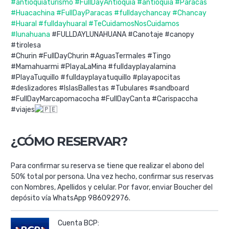
#antioquiaturismo
#FullDayAntioquia
#antioquia
#Paracas
#Huacachina
#FullDayParacas
#fulldaychancay
#Chancay
#Huaral
#fulldayhuaral
#TeCuidamosNosCuidamos
#lunahuana
#FULLDAYLUNAHUANA #Canotaje #canopy
#tirolesa
#Churin #FullDayChurin #AguasTermales #Tingo
#Mamahuarmi #PlayaLaMina #fulldayplayalamina
#PlayaTuquillo #fulldayplayatuquillo #playapocitas
#deslizadores #IslasBallestas #Tubulares #sandboard
#FullDayMarcapomacocha #FullDayCanta #Carispaccha
#viajes
¿CÓMO RESERVAR?
Para confirmar su reserva se tiene que realizar el abono del
50% total por persona. Una vez hecho, confirmar sus reservas
con Nombres, Apellidos y celular. Por favor, enviar Boucher del
depósito vía WhatsApp 986092976.
Cuenta BCP: