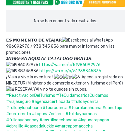
No se han encontrado resultados.
𝗘𝗦 𝗠𝗢𝗠𝗘𝗡𝗧𝗢 𝗗𝗘 𝗩𝗜𝗔𝗝𝗔𝗥
Escríbenos al WhatsApp
986092976 / 938 345 836 para mayor información y las
promociones.
𝙄𝙉𝙂𝙍𝙀𝙎𝘼 𝘼𝙌𝙐𝙄 𝘼𝙇 𝘾𝘼𝙏𝘼𝙇𝙊𝙂𝙊 𝙂𝙍𝘼𝙏𝙄𝙎:
986092976
https://wa.me/c/51986092976
938345836
https://wa.me/c/51938345836
¡ Viaja y vive la aventura !
Agencia registrada en
MINCETUR (Ministerio de comercio exterior y turismo del Perú)
RESERVA YA! y no te quedes sin cupos.
#ReactivaciónDelTurismo
#TeCuidamosNosCuidamos
#viajaseguro
#agenciacertificada
#fulldaycanta
#fulldaylunahuana
#touracanta
#touralunahuana
#canotaje
#cuatrimoto
#Laguna7colores
#fulldayparacas
#fulldaychancay
#castillodechancay
#lagunarapagna
#obrajillo
#cascadaluckle
#marcapomacocha