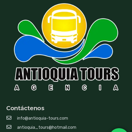
lugar.
Es total responsabilidad del pasajero leer el itinerario, la
empresa no se hace responsable por falta de información
del mismo (tales como pagos de impuestos, hora y lugar
de salida, recomendaciones, ubicación de asientos).
El pasajero acepta los términos y condiciones al
momento de hacer la reserva, en caso de no ser así la
empresa puede tomar medidas de exclusión, invitándolos
a abandonar el tour.
Contáctenos
info@antioquia-tours.com
antioquia_tours@hotmail.com